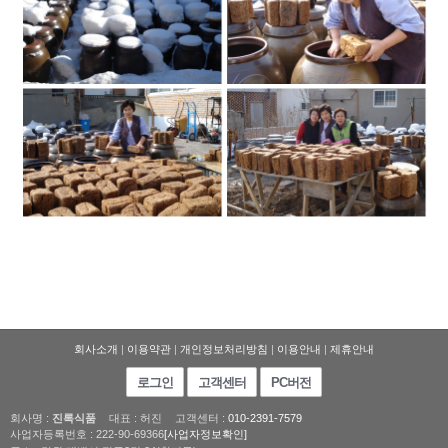
회사소개
|
이용약관
|
개인정보처리방침
|
이용안내
|
제휴안내
로그인
고객센터
PC버전
회사명 :
진록식품
대표 : 허진
고객센터 :
010-2391-7579
사업자등록번호 : 222-90-69366
[사업자정보확인]