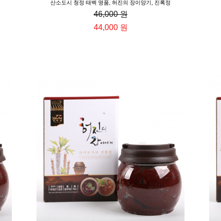
산소도시 청정 태백 명품, 허진의 장이양기, 진록정
46,000 원
44,000 원