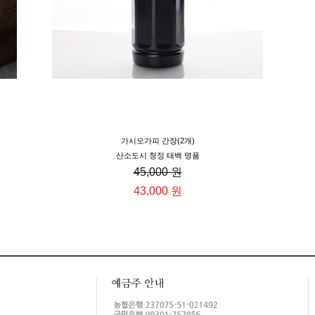
가시오가피 간장(2개)
산소도시 청정 태백 명품
45,000 원
43,000 원