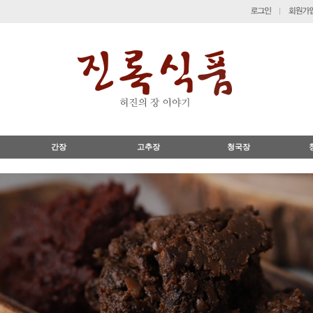
간장
고추장
청국장