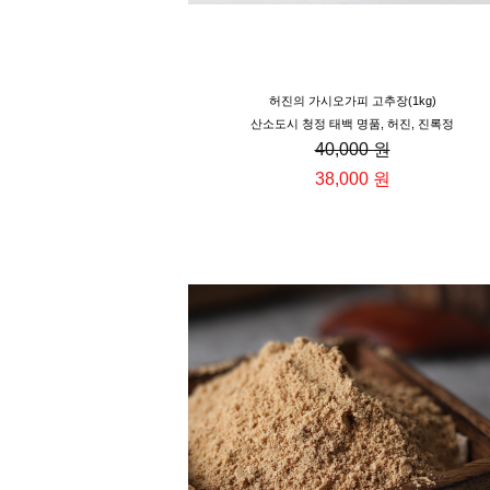
허진의 가시오가피 고추장(1kg)
산소도시 청정 태백 명품, 허진, 진록정
40,000 원
38,000 원