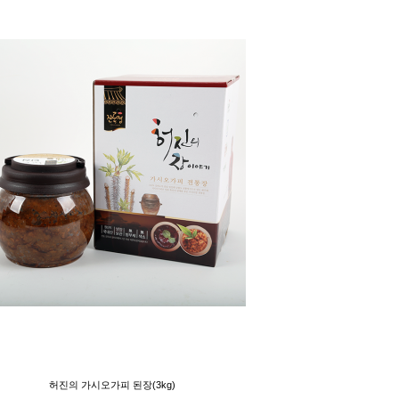
허진의 가시오가피 된장(3kg)