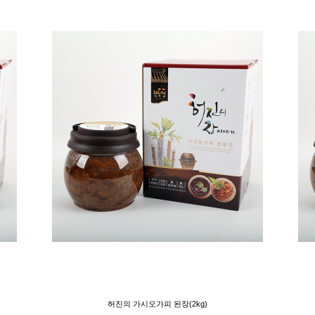
허진의 가시오가피 된장(2kg)