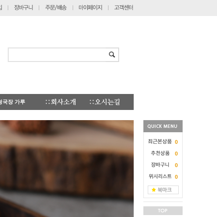
청국장 가루
0
0
0
0